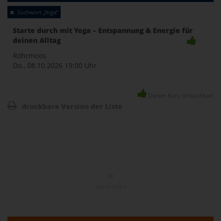
Toggle
Suchwort „Yoga“
naviga
Starte durch mit Yoga – Entspannung & Energie für
deinen Alltag
Röhrmoos
Do., 08.10.2026
19:00 Uhr
Dieser Kurs ist buchbar!
druckbare Version der Liste
NACH OBEN