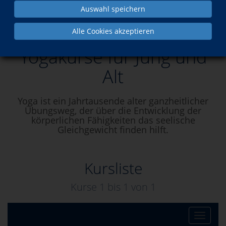
Auswahl speichern
Yogakurse für Jung und Alt
Alle Cookies akzeptieren
Yogakurse für Jung und
Alt
Yoga ist ein Jahrtausende alter ganzheitlicher
Übungsweg, der über die Entwicklung der
körperlichen Fähigkeiten das seelische
Gleichgewicht finden hilft.
Kursliste
Kurse 1 bis
1
von
1