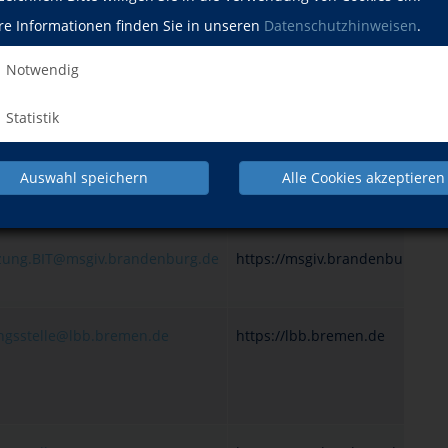
re Informationen finden Sie in unseren
Datenschutzhinweisen
.
ern.de
https://www.ldbv.bayern.de
Notwendig
Statistik
uftragte-digitale-
https://www.berlin.de/lb/digital
reiheit@senatskanzlei.berlin.de
barrierefreiheit
Auswahl speichern
Alle Cookies akzeptieren
zung.BIT@msgiv.brandenburg.de
https://msgiv.brandenburg.de
ungsstelle@lbb.bremen.de
https://lbb.bremen.de