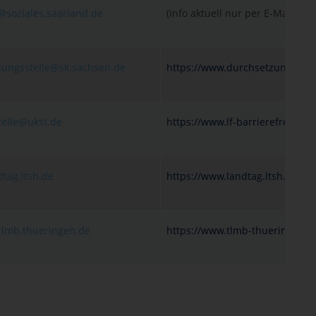
@soziales.saarland.de
(Info aktuell nur per E-Mail)
zungsstelle@sk.sachsen.de
https://www.durchsetzungsstel
elle@ukst.de
https://www.lf-barrierefreiheit-
tag.ltsh.de
https://www.landtag.ltsh.de
tlmb.thueringen.de
https://www.tlmb-thueringen.d