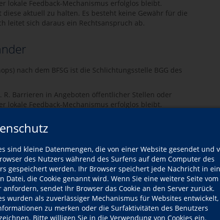
er lokale Feedback-Mechanismus erfolglos bleibt.
diese aktuell zu halten. Es besteht keine Gewähr für die
h leitet sich daraus ein Rechtsanspruch ab.
änder
shops) nach dem BFSG ist die Schlichtungsstelle BGG des
. R. Barrieren in Angeboten öffentlicher Stellen oder
er lokale Feedback-Mechanismus erfolglos bleibt.
diese aktuell zu halten. Es besteht keine Gewähr für die
h leitet sich daraus ein Rechtsanspruch ab.
enschutz
Web-Link
es sind kleine Datenmengen, die von einer Website gesendet und 
owser des Nutzers während des Surfens auf dem Computer des
ichtungsstelle-bgg.de
https://www.schlichtungsstelle
rs gespeichert werden. Ihr Browser speichert jede Nachricht in ei
en Datei, die Cookie genannt wird. Wenn Sie eine weitere Seite vom
r anfordern, sendet Ihr Browser das Cookie an den Server zurück.
es wurden als zuverlässiger Mechanismus für Websites entwickelt
ng@barrierefreiheit.bwl.de
https://barrierefreiheit-bw.de
Informationen zu merken oder die Surfaktivitäten des Benutzers
zeichnen. Bitte willigen Sie in die Verwendung von Cookies ein.