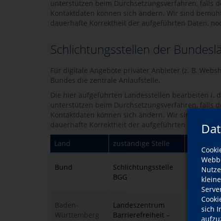
unterstützen beim Durchsetzungs­verfahren, falls d
Kontaktdaten können sich ändern. Wir sind bemüht 
dauerhafte Korrektheit der aufgeführten Daten, noc
Schlichtungsstellen der Bundesl
Für digitale Angebote privater Anbieter (z. B. Web
Bundes die zentrale Anlaufstelle.
Die hier aufgeführten Landesstellen bearbeiten i. d
unterstützen beim Durchsetzungs­verfahren, falls d
Kontaktdaten können sich ändern. Wir sind bemüht 
dauerhafte Korrektheit der aufgeführten Daten, noc
Dat
Land
zuständige Stelle
E-Mail
Cooki
Webbr
Bund
Schlichtungsstelle
info@schl
Nutze
BGG
klein
Serve
Cooki
Baden-
Landeszentrum
schlichtu
sich 
Württemberg
Barrierefreiheit –
aufzu