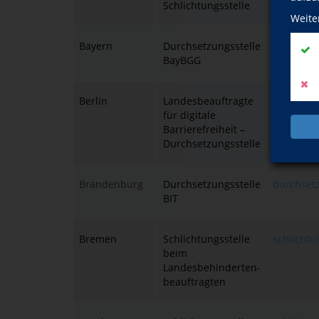
Schlichtungsstelle
Weite
Bayern
Durchsetzungsstelle
bitv@bay
BayBGG
Berlin
Landesbeauftragte
landesbea
für digitale
barrieref
Barrierefreiheit –
Durchsetzungsstelle
Brandenburg
Durchsetzungsstelle
durchset
BIT
Bremen
Schlichtungsstelle
schlicht
beim
Landesbehinderten-
beauftragten