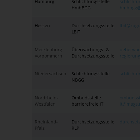
Hamburg
Schlichtungsstelle
schlichtu
HmbBGG
hmbbgg@s
Hessen
Durchsetzungsstelle
lbit@rpgi
LBIT
Mecklenburg-
Überwachungs- &
ueberwac
Vorpommern
Durchsetzungsstelle
regierun
Niedersachsen
Schlichtungsstelle
schlicht
NBGG
Nordrhein-
Ombudsstelle
ombudsste
Westfalen
barrierefreie IT
it@mags.
Rheinland-
Durchsetzungsstelle
durchset
Pfalz
RLP