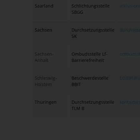
Saarland
Schlichtungsstelle
inklusion
SBGG
Sachsen
Durchsetzungsstelle
durchset
SK
Sachsen-
Ombudsstelle Lf-
ombudsst
Anhalt
Barrierefreiheit
Schleswig-
Beschwerdestelle
bbit@land
Holstein
BBIT
Thüringen
Durchsetzungsstelle
kontakt@
TLM B