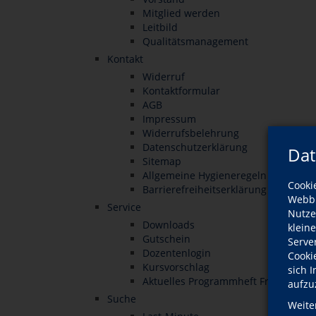
Mitglied werden
Leitbild
Qualitätsmanagement
Kontakt
Widerruf
Kontaktformular
AGB
Impressum
Widerrufsbelehrung
Datenschutzerklärung
Dat
Sitemap
Allgemeine Hygieneregeln
Cooki
Barrierefreiheitserklärung
Webbr
Service
Nutze
Downloads
klein
Gutschein
Serve
Dozentenlogin
Cooki
Kursvorschlag
sich 
Aktuelles Programmheft Frühjahr/
aufzu
Suche
Weite