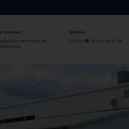
& Internet
Telefon
ung(at)vhs-roehrmoos.de
Telefon:
08139 / 99 41 38
aktformular