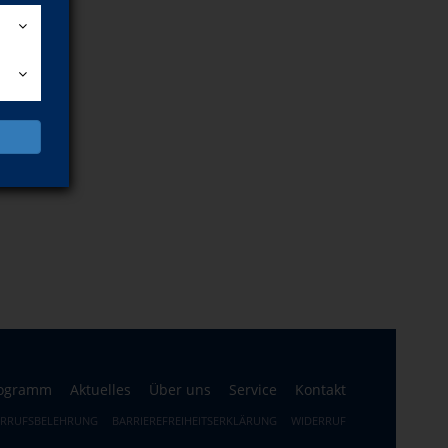
ogramm
Aktuelles
Über uns
Service
Kontakt
ERRUFSBELEHRUNG
BARRIEREFREIHEITSERKLÄRUNG
WIDERRUF