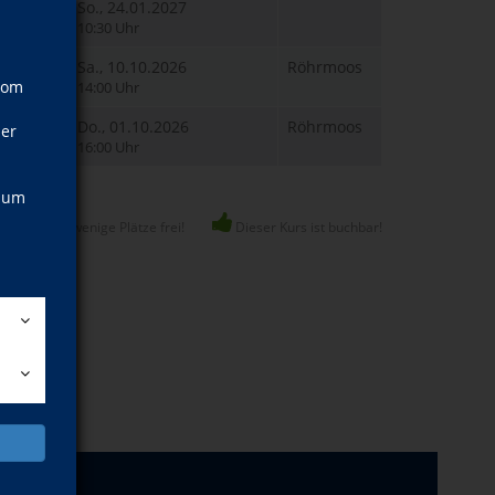
So., 24.01.2027
10:30 Uhr
Sa., 10.10.2026
Röhrmoos
vom
14:00 Uhr
Do., 01.10.2026
Röhrmoos
ner
16:00 Uhr
, um
Nur noch wenige Plätze frei!
Dieser Kurs ist buchbar!