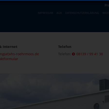
Pr
IMPRESSUM
AGB
DATENSCHUTZERKLÄRUNG
WID
& Internet
Telefon
ung(at)vhs-roehrmoos.de
Telefon:
08139 / 99 41 38
aktformular