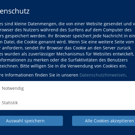
reie Köpfe und bunte Hände für Kinder von 8 bis 12 Jahren
enschutz
g
es sind kleine Datenmengen, die von einer Website gesendet und 
owser des Nutzers während des Surfens auf dem Computer des
rs gespeichert werden. Ihr Browser speichert jede Nachricht in ei
en Datei, die Cookie genannt wird. Wenn Sie eine weitere Seite vom
r anfordern, sendet Ihr Browser das Cookie an den Server zurück.
es wurden als zuverlässiger Mechanismus für Websites entwickelt
Informationen zu merken oder die Surfaktivitäten des Benutzers
zeichnen. Bitte willigen Sie in die Verwendung von Cookies ein.
re Informationen finden Sie in unseren
Datenschutzhinweisen
.
Notwendig
NACH OBEN
Statistik
Auswahl speichern
Alle Cookies akzeptieren