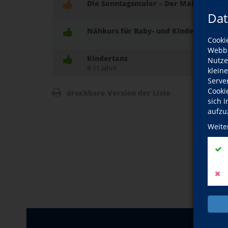
Die Sonntagsmaler – Der Malkurs für f
Dat
Nähkurs für Baby- und Kinderkleidun
Cooki
Webbr
Kindertanz
Nutze
8-11 Jahre
klein
Serve
Cooki
druckbare Version der Liste
sich 
aufzu
Weite