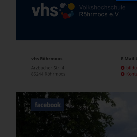
vhs Röhrmoos
E-Mail 
Arzbacher Str. 4
bild
85244 Röhrmoos
Kont